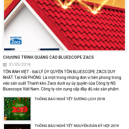
CHƯƠNG TRÌNH QUẢNG CÁO BLUESCOPE ZACS
31/05/2018
TÔN ANH VIỆT - ĐẠI LÝ ỦY QUYỀN TÔN BLUESCOPE ZACS DUY
NHẤT TẠI HẢI PHÒNG Là một trong những đơn vị tiên phong trong
việc sản xuất Thanh kèo Zacs dưới sự ủy quyền của Công ty NS
Bluescope Việt Nam. Công ty còn cung cấp đầy đủ các sản phẩm
ống hộp, U, I, V độ dài tùy ý, màu sắc phong phú, độ bền vượt thời
THÔNG BÁO NGHỈ TẾT DƯƠNG LỊCH 2018
gian Trong thời gian bắt đầu...
THÔNG BÁO NGHỈ TẾT NGUYÊN ĐÁN KỶ HỢI 2019