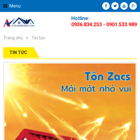
Menu
Hotline:
0936.834.253 - 0901.533.989
Trang chủ
Tin tức
TIN TỨC